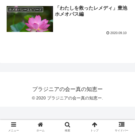
「わたしを救ったレメディ」豊池
ホメオパシーエピソード
ホメオパス編
2020.09.10
プラジニアの会ー真の知恵ー
© 2020 プラジニアの会ー真の知恵ー.
メニュー
ホーム
検索
トップ
サイドバー