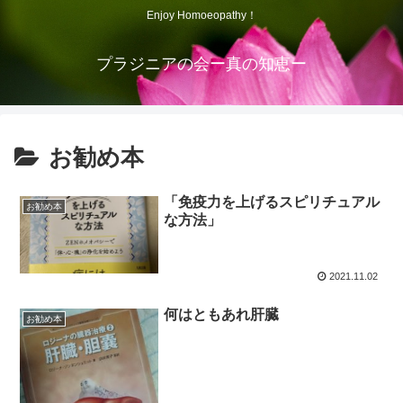
Enjoy Homoeopathy！
プラジニアの会ー真の知恵ー
お勧め本
「免疫力を上げるスピリチュアル
お勧め本
な方法」
2021.11.02
何はともあれ肝臓
お勧め本